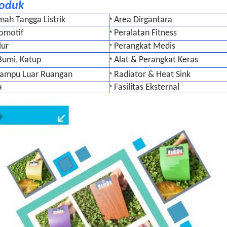
roduk
mah Tangga Listrik
Area Dirgantara
*
tomotif
Peralatan Fitness
*
lur
Perangkat Medis
*
Bumi, Katup
Alat & Perangkat Keras
*
Lampu Luar Ruangan
Radiator & Heat Sink
*
a
Fasilitas Eksternal
*