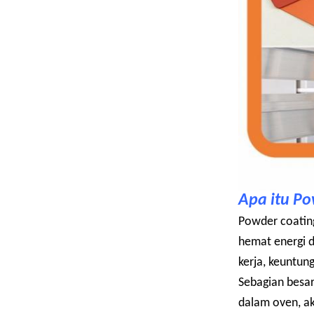
Apa itu P
Powder
coatin
hemat energi d
kerja, keuntun
Sebagian besa
dalam oven, a