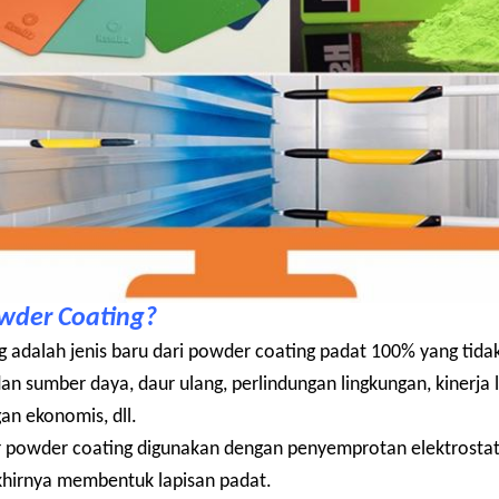
owder Coating?
g adalah jenis baru dari powder coating padat 100% yang tida
an sumber daya, daur ulang, perlindungan lingkungan, kinerja l
gan ekonomis, dll.
r powder coating digunakan dengan penyemprotan elektrosta
khirnya membentuk lapisan padat.