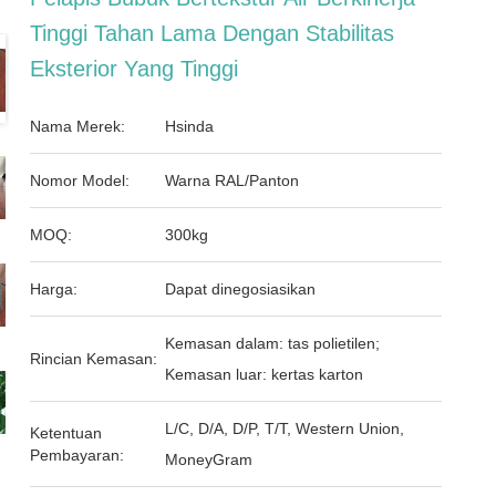
Tinggi Tahan Lama Dengan Stabilitas
Eksterior Yang Tinggi
Nama Merek:
Hsinda
Nomor Model:
Warna RAL/Panton
MOQ:
300kg
Harga:
Dapat dinegosiasikan
Kemasan dalam: tas polietilen;
Rincian Kemasan:
Kemasan luar: kertas karton
L/C, D/A, D/P, T/T, Western Union,
Ketentuan
Pembayaran:
MoneyGram