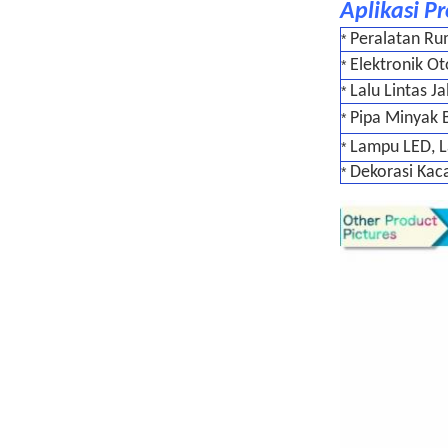
Aplikasi P
Peralatan Ru
*
Elektronik O
*
Lalu Lintas Ja
*
Pipa Minyak 
*
Lampu LED, 
*
Dekorasi Kac
*