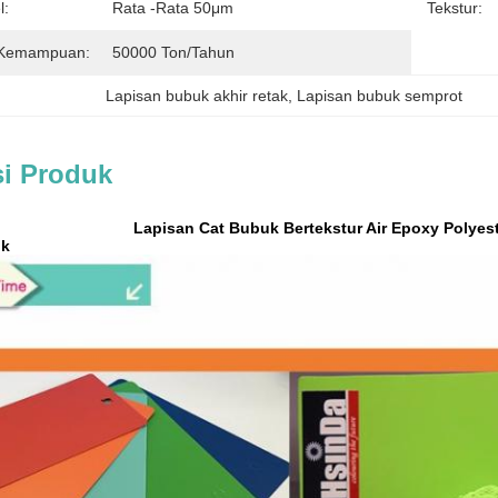
l:
Rata -rata 50μm
Tekstur:
 Kemampuan:
50000 Ton/tahun
Lapisan bubuk akhir retak
, 
Lapisan bubuk semprot
si Produk
Lapisan Cat Bubuk Bertekstur Air Epoxy Polyes
uk