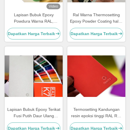
Video
Lapisan Bubuk Epoxy
Ral Warna Thermosetting
Powdura Warna RAL,
Epoxy Powder Coating halus
Pelapis Bubuk Tahan Kimia
High Gloss Menghemat
Dapatkan Harga Terbaik
Dapatkan Harga Terbaik
sumber daya
Lapisan Bubuk Epoxy Terikat
Termosetting Kandungan
Fusi Putih Daur Ulang
resin epoksi tinggi RAL Red
Ketahanan Cuaca Super
Powder Coat untuk smooth
Dapatkan Harga Terbaik
Dapatkan Harga Terbaik
gloss finish dan ketahanan