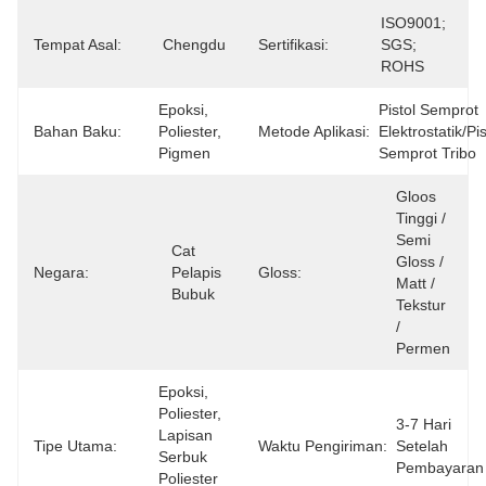
ISO9001; 
Tempat Asal:
Chengdu
Sertifikasi:
SGS; 
ROHS
Epoksi, 
Pistol Semprot 
Bahan Baku:
Poliester, 
Metode Aplikasi:
Elektrostatik/pist
Pigmen
Semprot Tribo
Gloos 
Tinggi / 
Semi 
Cat 
Gloss / 
Negara:
Pelapis 
Gloss:
Matt / 
Bubuk
Tekstur 
/ 
Permen
Epoksi, 
Poliester, 
3-7 Hari 
Lapisan 
Tipe Utama:
Waktu Pengiriman:
Setelah 
Serbuk 
Pembayaran
Poliester 