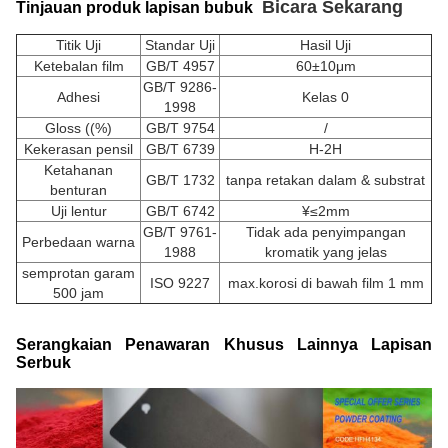
Bicara Sekarang
Tinjauan produk lapisan bubuk
Titik Uji
Standar Uji
Hasil Uji
Ketebalan film
GB/T 4957
60±10μm
GB/T 9286-
Adhesi
Kelas 0
1998
Gloss ((%)
GB/T 9754
/
Kekerasan pensil
GB/T 6739
H-2H
Ketahanan
GB/T 1732
tanpa retakan dalam & substrat
benturan
Uji lentur
GB/T 6742
¥≤2mm
GB/T 9761-
Tidak ada penyimpangan
Perbedaan warna
1988
kromatik yang jelas
semprotan garam
ISO 9227
max.korosi di bawah film 1 mm
500 jam
Serangkaian Penawaran Khusus Lainnya Lapisan
Serbuk