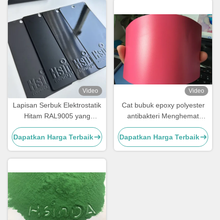
Video
Video
Lapisan Serbuk Elektrostatik
Cat bubuk epoxy polyester
Hitam RAL9005 yang
antibakteri Menghemat
disesuaikan dengan Lapisan
sumber daya Performa
Dapatkan Harga Terbaik
Dapatkan Harga Terbaik
Matte Mengkilap dan
eksterior yang tinggi
Penyembuhan 180-200℃