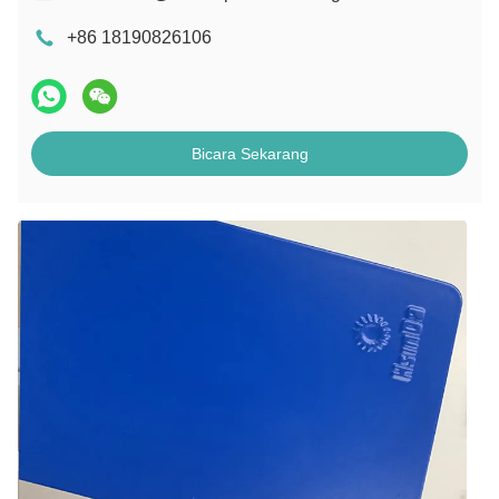
+86 18190826106
Bicara Sekarang