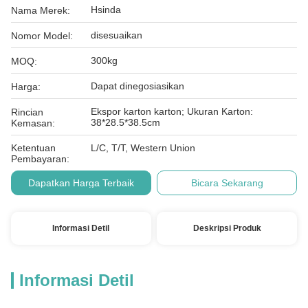
Hsinda
Nama Merek:
disesuaikan
Nomor Model:
300kg
MOQ:
Dapat dinegosiasikan
Harga:
Ekspor karton karton; Ukuran Karton:
Rincian
38*28.5*38.5cm
Kemasan:
Ketentuan
L/C, T/T, Western Union
Pembayaran:
Dapatkan Harga Terbaik
Bicara Sekarang
Informasi Detil
Deskripsi Produk
Informasi Detil