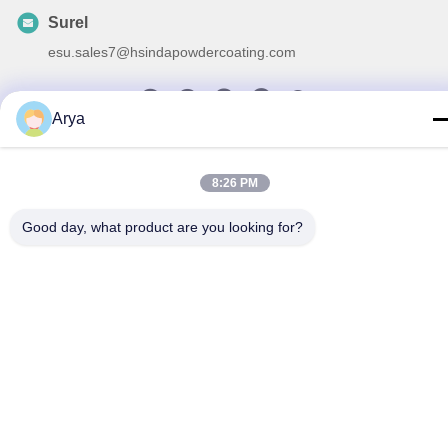
Surel
esu.sales7@hsindapowdercoating.com
Arya
Kebijakan Privasi
|
Sitemap
| Cina Baik Kualitas Lapisan bubuk
termostatik Pemasok. Hak cipta © 2018-2026 Chengdu Hsinda
8:26 PM
Polymer Materials Co., Ltd. Semua. Semua hak dilindungi.
Good day, what product are you looking for?