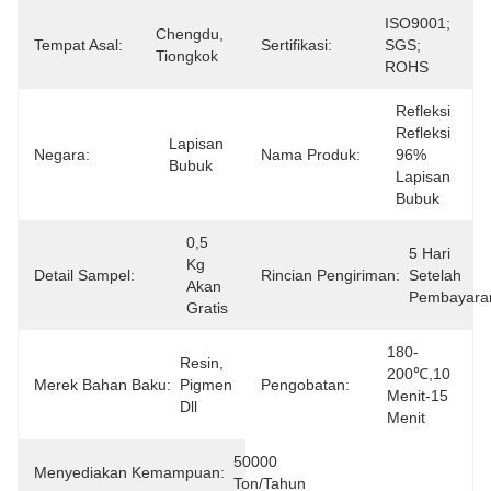
ISO9001; 
Chengdu, 
Tempat Asal:
Sertifikasi:
SGS; 
Tiongkok
ROHS
Refleksi 
Refleksi 
Lapisan 
Negara:
Nama Produk:
96% 
Bubuk
Lapisan 
Bubuk
0,5 
5 Hari 
Kg 
Detail Sampel:
Rincian Pengiriman:
Setelah 
Akan 
Pembayara
Gratis
180-
Resin, 
200℃,10 
Merek Bahan Baku:
Pigmen 
Pengobatan:
Menit-15 
Dll
Menit
50000 
Menyediakan Kemampuan:
Ton/tahun