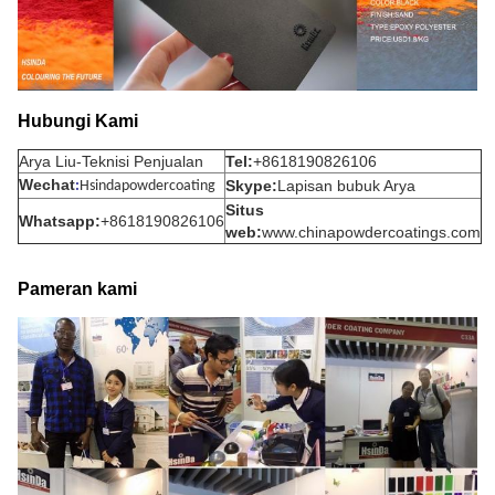
Hubungi Kami
Arya Liu-Teknisi Penjualan
Tel:
+8618190826106
Wechat
Skype:
Lapisan bubuk Arya
:
Hsindapowdercoating
Situs
Whatsapp:
+8618190826106
web:
www.chinapowdercoatings.com
Pameran kami