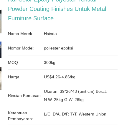
Powder Coating Finishes Untuk Metal
Furniture Surface
Nama Merek:
Hsinda
Nomor Model:
poliester epoksi
MOQ:
300kg
Harga:
US$4.26-4.86/kg
Ukuran: 39*26*43 (unit:cm) Berat:
Rincian Kemasan:
N.W. 25kg G.W. 26kg
Ketentuan
L/C, D/A, D/P, T/T, Western Union,
Pembayaran: